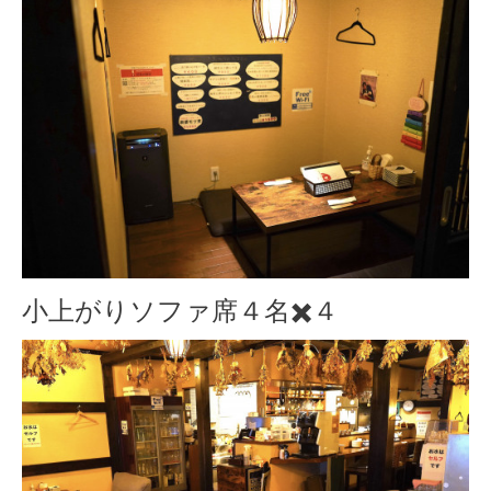
小上がりソファ席４名✖️４