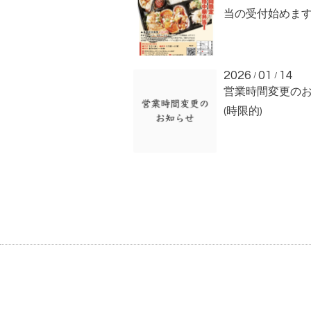
当の受付始めま
2026
01
14
/
/
営業時間変更の
(時限的)